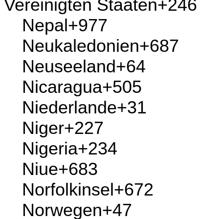
Mauritius
+230
Mayotte
+262
Mazedonien
+389
Mexiko
+52
Mikronesien, Föderierte
Staaten von
+691
Monaco
+377
Mongolei
+976
Montenegro
+382
Montserrat
+1
Mosambik
+258