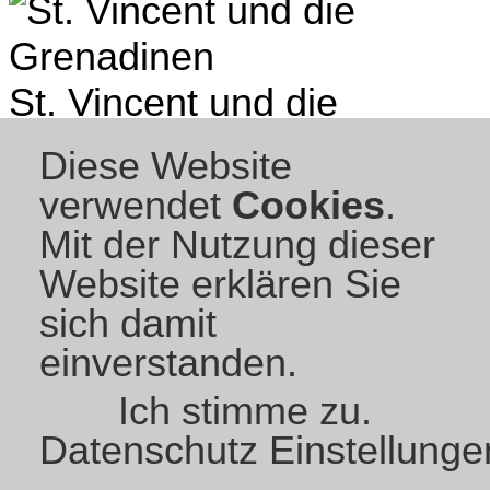
Slowenien
+386
Somalia
+252
Spanien
+34
Diese Website
verwendet
Cookies
.
Spitzbergen und Jan
Mit der Nutzung dieser
Website erklären Sie
Mayen
+47
sich damit
Sri Lanka
+94
einverstanden.
St.
Ich stimme zu.
Eustatius
+599
Datenschutz Einstellunge
St.