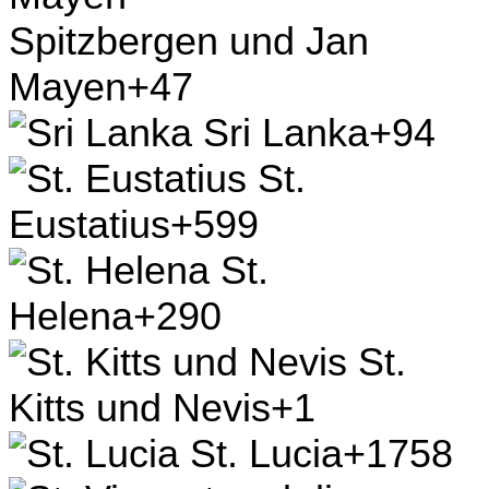
Schweden
+46
Schweiz
+41
Senegal
+221
Serbien
+381
Seychellen
+248
Sierra Leone
+232
Simbabwe
+263
Singapur
+65
Slowakei
+421