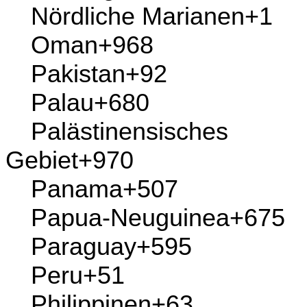
Myanmar
+95
Namibia
+264
Nauru
+674
Nebeninseln der
Vereinigten Staaten
+246
Nepal
+977
Neukaledonien
+687
Neuseeland
+64
Nicaragua
+505
Niederlande
+31
Niger
+227