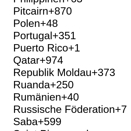
Nigeria
+234
Niue
+683
Norfolkinsel
+672
Norwegen
+47
Nördliche Marianen
+1
Oman
+968
Pakistan
+92
Palau
+680
Palästinensisches
Gebiet
+970