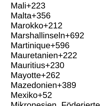
Lettland
+371
Libanon
+961
Liberia
+231
Libyscher arabischer
Jamahiriya
+218
Liechtenstein
+423
Litauen
+370
Luxemburg
+352
Macao
+853