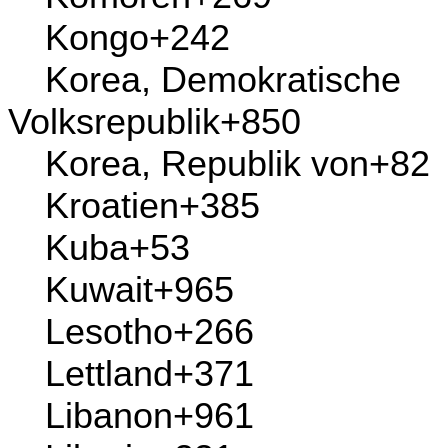
Kenia
+254
Kirgisistan
+996
Kiribati
+686
Kokosinseln
(Keelinginseln)
+61
Kolumbien
+57
Komoren
+269