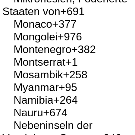
Madagaskar
+261
Malawi
+265
Malaysia
+60
Malediven
+960
Mali
+223
Malta
+356
Marokko
+212
Marshallinseln
+692
Martinique
+596
Mauretanien
+222