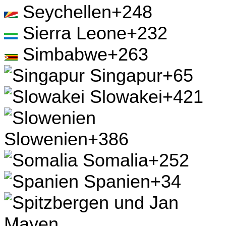
Ruanda
+250
Rumänien
+40
Russische Föderation
+7
Saba
+599
Saint Pierre und
Miquelon
+508
Salomonen
+677
Sambia
+260
Samoa
+685
San Marino
+378
Saudi-Arabien
+966