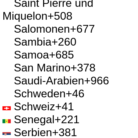
Panama
+507
Papua-Neuguinea
+675
Paraguay
+595
Peru
+51
Philippinen
+63
Pitcairn
+870
Polen
+48
Portugal
+351
Puerto Rico
+1
Qatar
+974
Republik Moldau
+373