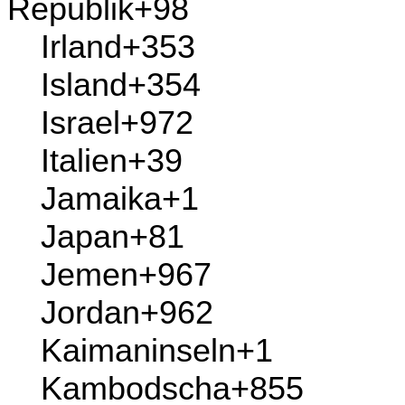
Irak
+964
Iran, Islamische
Republik
+98
Irland
+353
Island
+354
Israel
+972
Italien
+39
Jamaika
+1
Japan
+81
Jemen
+967