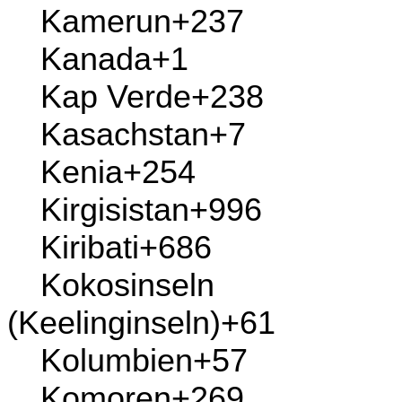
Jordan
+962
Kaimaninseln
+1
Kambodscha
+855
Kamerun
+237
Kanada
+1
Kap
Verde
+238
Kasachstan
+7