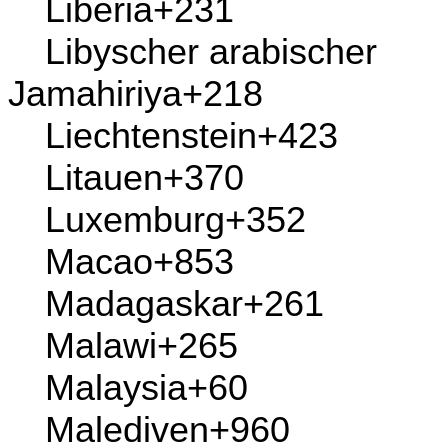
Kongo
+242
Korea, Demokratische
Volksrepublik
+850
Korea, Republik von
+82
Kroatien
+385
Kuba
+53
Kuwait
+965
Lesotho
+266